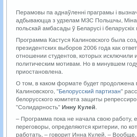
Перамовы па аднаўленні праграмы і вызна
адбываюцца з удзелам МЗС Польшчы, Міна
польскай амбасады ў Беларусі і беларускіх
Программа Кастуся Калиновского была соз
президентских выборов 2006 года как ответ
отношении студентов, которых исключили и
политическим мотивам. Но в минувшем год
приостановлена.
О том, в каком формате будет продолжена
Калиновского, "
Белорусский партизан
" рас
белорусского комитета защиты репрессир
"Солидарность"
Инну Кулей
.
– Программа пока не начала свою работу, 
переговоры, определяются критерии, по ко
работать, – говорит Инна Кулей. – Вообще,