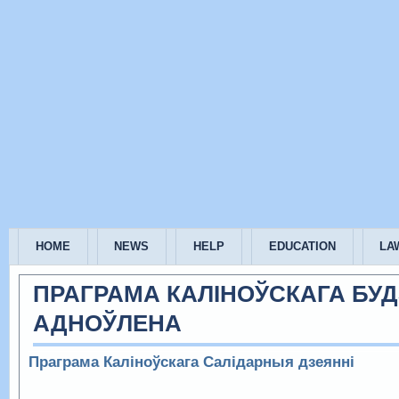
HOME
NEWS
HELP
EDUCATION
LA
ПРАГРАМА КАЛІНОЎСКАГА БУД
АДНОЎЛЕНА
Праграма Каліноўскага
Салідарныя дзеянні