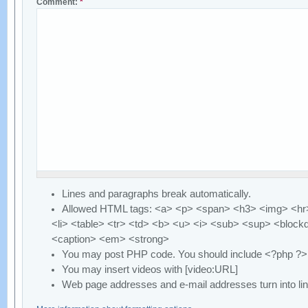
Comment:
*
Lines and paragraphs break automatically.
Allowed HTML tags: <a> <p> <span> <h3> <img> <hr>
<li> <table> <tr> <td> <b> <u> <i> <sub> <sup> <block
<caption> <em> <strong>
You may post PHP code. You should include <?php ?>
You may insert videos with [video:URL]
Web page addresses and e-mail addresses turn into lin