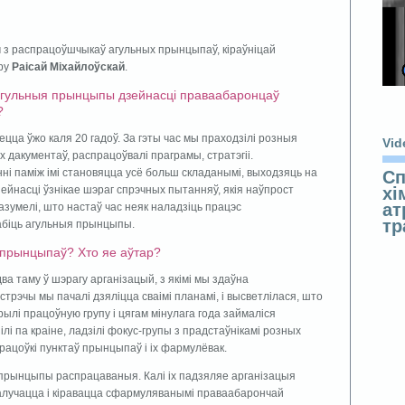
м з распрацоўшчыкаў агульных прынцыпаў, кіраўніцай
тру
Раісай Міхайлоўскай
.
агульныя прынцыпы дзейнасці праваабаронцаў
?
цца ўжо каля 20 гадоў. За гэты час мы праходзілі розныя
Vid
 дакументаў, распрацоўвалі праграмы, стратэгіі.
і паміж імі становяцца усё больш складанымі, выходзяць на
Сп
ейнасці ўзнікае шэраг спрэчных пытанняў, якія наўпрост
хі
ат
зумелі, што настаў час неяк наладзіць працэс
т
рабіць агульныя прынцыпы.
я прынцыпаў? Хто яе аўтар?
два таму ў шэрагу арганізацый, з якімі мы здаўна
стрэчы мы пачалі дзяліцца сваімі планамі, і высветлілася, што
рылі працоўную групу і цягам мінулага года займаліся
лі па краіне, ладзілі фокус-групы з прадстаўнікамі розных
рацоўкі пунктаў прынцыпаў і іх фармулёвак.
і прынцыпы распрацаваныя. Калі іх падзяляе арганізацыя
алучацца і кіравацца сфармуляванымі праваабарончай