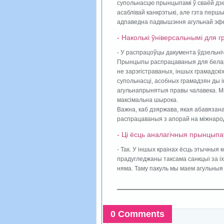
супольнасцю прынцыпамі ў сваёй дзе
асаблівай канкрэтыкі, але гэта перш
адпаведна падвышэння агульнай эфе
- Наколькі ўніверсальнымі для
- У распрацоўцы дакумента ўдзельніча
Прынцыпы распрацаваныя для беларус
не зарэгістраваных, іншых грамадскі
супольнасці, асобных грамадзян ды і
агульнапрынятыя правы чалавека. М
максімальна шырока.
Важна, каб дзяржава, якая абавязан
распрацаваныя з апорай на міжнаро
- Ці ёсць аналагічныя прынцыпа
- Так. У іншых краінах ёсць этычныя 
прадугледжаны таксама санкцыі за іх
няма. Таму пакуль мы маем агульны
0 Comments