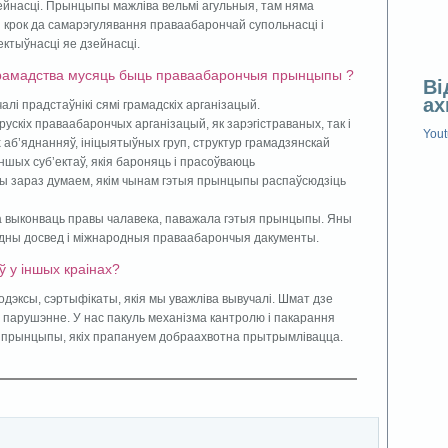
йнасці. Прынцыпы мажліва вельмі агульныя, там няма
ы крок да самарэгулявання праваабарончай супольнасці і
ктыўнасці яе дзейнасці.
 грамадства мусяць быць праваабарончыя прынцыпы ?
Ві
ах
лі прадстаўнікі сямі грамадскіх арганізацый.
кіх праваабарончых арганізацый, як зарэгістраваных, так і
You
х аб’яднанняў, ініцыятыўных груп, структур грамадзянскай
ншых суб’ектаў, якія бароняць і прасоўваюць
ы зараз думаем, якім чынам гэтыя прынцыпы распаўсюдзіць
а выконваць правы чалавека, паважала гэтыя прынцыпы. Яны
дны досвед і міжнародныя праваабарончыя дакументы.
ў у іншых краінах?
кодэксы, сэртыфікаты, якія мы уважліва вывучалі. Шмат дзе
 парушэнне. У нас пакуль механізма кантролю і пакарання
я прынцыпы, якіх прапануем добраахвотна прытрымлівацца.