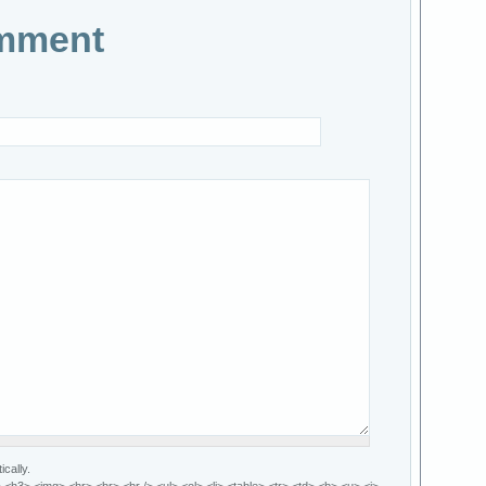
mment
cally.
h3> <img> <hr> <br> <br /> <ul> <ol> <li> <table> <tr> <td> <b> <u> <i>