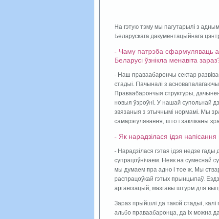
На гэтую тэму мы пагутарылі з адны
Беларускага дакументацыйнага цэн
- Чаму патрэба сфармуляваць 
Беларусі ўзнікла менавіта зараз
- Наш праваабарончы сектар развівае
стадыі. Пачыналі з асновапалагаючых
Праваабарончыя структуры, дачыненн
новыя ўзроўні. У нашай супольнай дз
звязаныя з этычнымі нормамі. Мы зра
самарэгулявання, што і закліканы з
- Як нарадзілася ідэя напісанн
- Нарадзілася гэтая ідэя недзе гады 
супрацоўнічаем. Неяк на сумеснай су
мы думаем пра адно і тое ж. Мы ства
распрацоўкай гэтых прынцыпаў. Ездзі
арганізацый, мазгавы штурм для вып
Зараз прыйшлі да такой стадыі, кал
альбо праваабаронца, да іх можна д