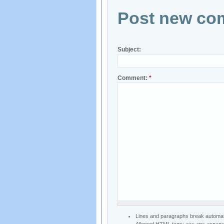
Post new co
Subject:
Comment:
*
Lines and paragraphs break automati
Allowed HTML tags: <a> <p> <span> <