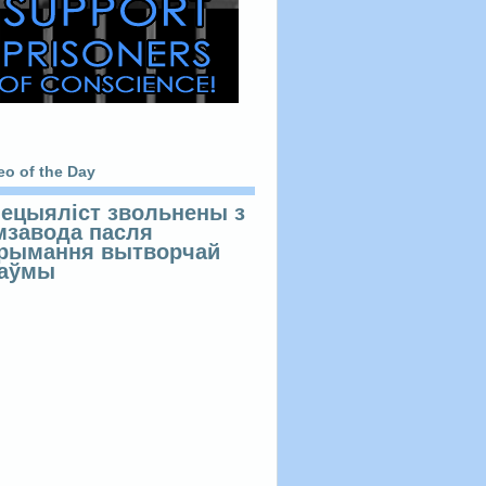
eo of the Day
ецыяліст звольнены з
мзавода пасля
рымання вытворчай
раўмы