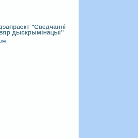
дэапраект "Сведчанні
вяр дыскрымінацыі"
tube