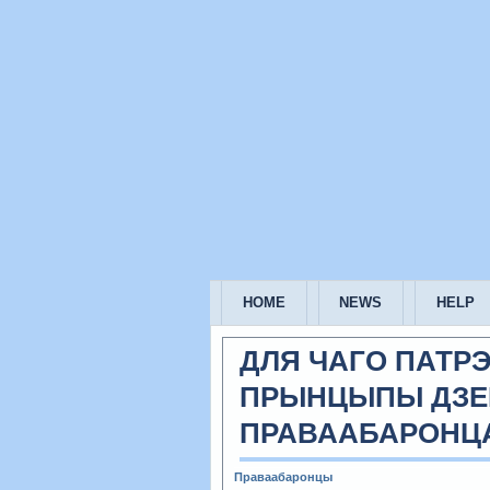
HOME
NEWS
HELP
ДЛЯ ЧАГО ПАТР
ПРЫНЦЫПЫ ДЗЕ
ПРАВААБАРОНЦА
Праваабаронцы