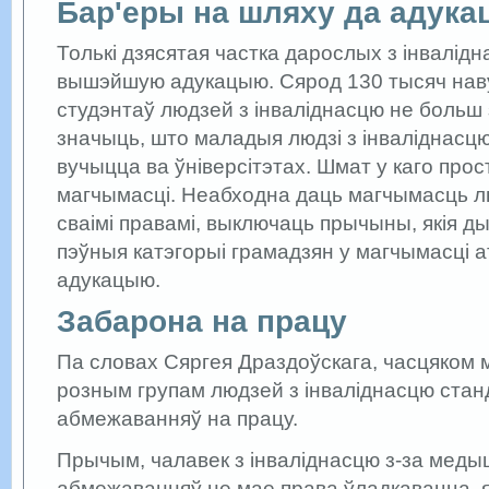
Бар'еры на шляху да адука
Толькі дзясятая частка дарослых з інвалід
вышэйшую адукацыю. Сярод 130 тысяч нав
студэнтаў людзей з інваліднасцю не больш 
значыць, што маладыя людзі з інваліднасц
вучыцца ва ўніверсітэтах. Шмат у каго прос
магчымасці. Неабходна даць магчымасць 
сваімі правамі, выключаць прычыны, якія 
пэўныя катэгорыі грамадзян у магчымасці 
адукацыю.
Забарона на працу
Па словах Сяргея Драздоўскага, часцяком 
розным групам людзей з інваліднасцю ста
абмежаванняў на працу.
Прычым, чалавек з інваліднасцю з-за меды
абмежаванняў не мае права ўладкавацца, я