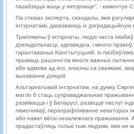
пагадзіцца жыць у інтэрнаце”
, - каментуе 
Па словах эксперта, скандалы, якія рэгуля
інтэрнатамі, даказваюць іх дэградацыйную 
Трапляючы ў інтэрнаты, людзі часта пазба
дзеяздольнасці, адпаведна, і многіх правоў,
гарантаваных Канстытуцыяй. Іх пазбаўляю
прымаць рашэнні па многіх важных пытанн
або адмова ад яго, зносіны са сваякамі, зва
выхаванне дзяцей.
Альтэрнатывай інтэрнатам, на думку Сярге
магло б стаць суправаджальнае пражыванн
развівацца і ў Беларусі, развіццё паслуг ін
памочнікаў, перапрафіляванне некаторых і
або нават вёскі незалежнага пражывання. 
прадастаўляць толькі тым людзям, якія не 