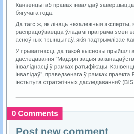
Канвенцыі аб правах інвалідаў завершыцца 
бягучага года.
Да таго ж, як лічаць незалежныя эксперты, 
распрацоўваецца ўладамі праграма змен ве
асноўных прынцыпаў, якія падтрымлівае К
У прыватнасці, да такой высновы прыйшлі 
даследавання “Мадэрнізацыя заканадаўств
інваліднасці ў рамках ратыфікацыі Канвенц
інвалідаў”, праведзенага ў рамках праекта
інстытута стратэгічных даследаванняў (B
0 Comments
Post new comment