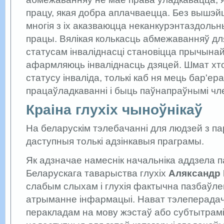
працу, якая добра аплачваецца. Без вышэй
многія з іх аказваюцца неканкурэнтаздольн
працы. Вялікая колькасць абмежаванняў дл
статусам інваліднасці становіцца прычынай,
афармляюць інваліднасць дзяцей. Шмат хт
статусу інваліда, толькі каб ня мець бар'ер
працаўладкаванні і быць паўнапраўнымі чл
Краіна глухіх чыноўнікаў
На беларускім тэлебачанні для людзей з п
даступныя толькі адзінкавыя праграмы.
Як адзначае намеснік начальніка аддзела п
Беларускага таварыства глухіх
Аляксандр 
слабым слыхам і глухія фактычна пазбаўле
атрыманне інфармацыі. Нават тэлеперадач
перакладам на мову жэстаў або субтытрамі