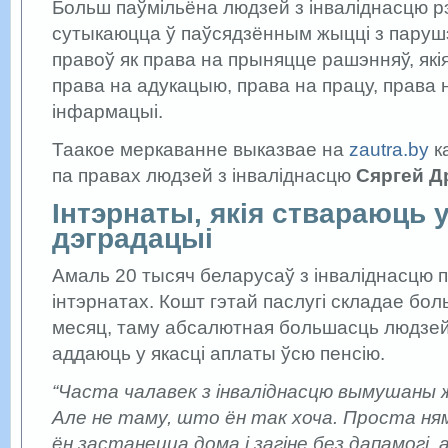
Больш паўмільёна людзей з інваліднасцю р
сутыкаюцца ў паўсядзённым жыцці з парушэн
правоў як права на прыняцце рашэнняў, які
права на адукацыю, права на працу, права
інфармацыі.
Таакое меркаванне выказвае на
zautra.by
к
па правах людзей з інваліднасцю
Сяргей Д
Інтэрнаты, якія ствараюць
дэградацыі
Амаль 20 тысяч беларусаў з інваліднасцю
інтэрнатах. Кошт гэтай паслугі складае бол
месяц, таму абсалютная большасць людзей
аддаюць у якасці аплаты ўсю пенсію.
“Часта чалавек з інваліднасцю вымушаны 
Але не таму, што ён так хоча. Проста ня
ён застанецца дома і загіне без дапамогі, 