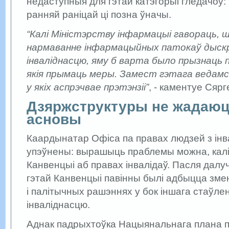
недаступныя для гэтай катэгорыі гледачоў
ранняй раніцай ці позна ўначы.
“Калі Міністэрству інфармацыі гавораць, 
нармаванне інфармацыйных патокаў дыскр
інваліднасцю, яму б варта было прызнаць 
якія прымаць меры. Замест гэтага ведамс
у якіх аспрэчвае прэтэнзіі”
, - каментуе Сярг
Дзяржструктуры не жадаюц
асновы
Каардынатар Офіса па правах людзей з ін
упэўнены: вырашыць праблемы можна, кал
Канвенцыі аб правах інвалідаў. Пасля далу
гэтай Канвенцыі павінны былі адбыцца зме
і палітычных рашэннях у бок іншага стаўле
інваліднасцю.
Аднак падрыхтоўка Нацыянальнага плана п