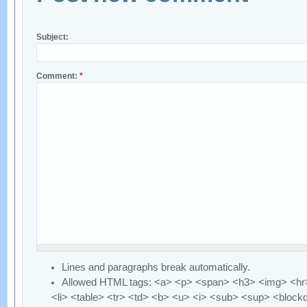
Subject:
Comment:
*
Lines and paragraphs break automatically.
Allowed HTML tags: <a> <p> <span> <h3> <img> <hr>
<li> <table> <tr> <td> <b> <u> <i> <sub> <sup> <block