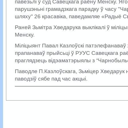
павезьлі ў суд Савецкага раёну Менску. Яго
парушэньні грамадзкага парадку ў часу "Ч
шляху" 26 красавіка, паведамляе «Радыё С
Раней Зьмітра Хведарука выклікалі ў міліц
Менску.
Міліцыянт Павал Казлоўскі патэлефанаваў 
прапанаваў прыйсьці ў РУУС Савецкага раё
праглядзець відэаматэрыялы з “Чарнобыльс
Паводле П.Казлоўскага, Зьміцер Хведарук 
паводзіў сябе пад час акцыі.