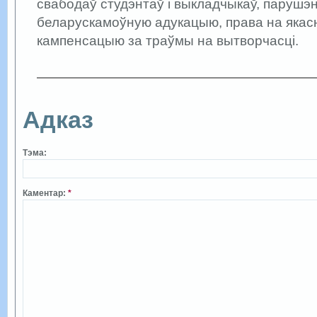
свабодаў студэнтаў і выкладчыкаў, парушэ
беларускамоўную адукацыю, права на якасн
кампенсацыю за траўмы на вытворчасці.
Адказ
Тэма:
Каментар:
*