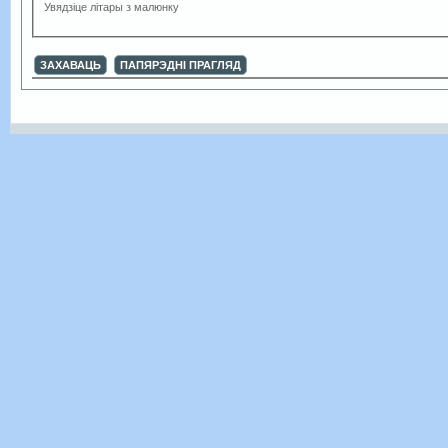
Увядзіце літары з малюнку