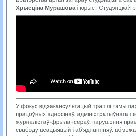
Хрысціна Мурашова
і юрыст Студэнцкай 
У фокус відэакансультацый трапілі тэмы п
працоўных адносінаў, адміністратыўнага п
журналістаў-фрылансераў, парушэння прав
свабоду асацыяцый і аб’яднаннняў, абмеж