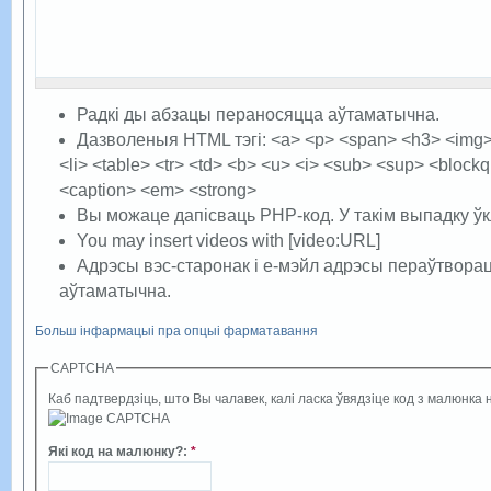
Радкі ды абзацы пераносяцца аўтаматычна.
Дазволеныя HTML тэгі: <a> <p> <span> <h3> <img> <
<li> <table> <tr> <td> <b> <u> <i> <sub> <sup> <blockq
<caption> <em> <strong>
Вы можаце дапісваць PHP-код. У такім выпадку ўк
You may insert videos with [video:URL]
Адрэсы вэс-старонак і е-мэйл адрэсы пераўтворац
аўтаматычна.
Больш інфармацыі пра опцыі фарматавання
CAPTCHA
Каб падтвердзіць, што Вы чалавек, калі ласка ўвядзіце код з малюнка н
Які код на малюнку?
:
*