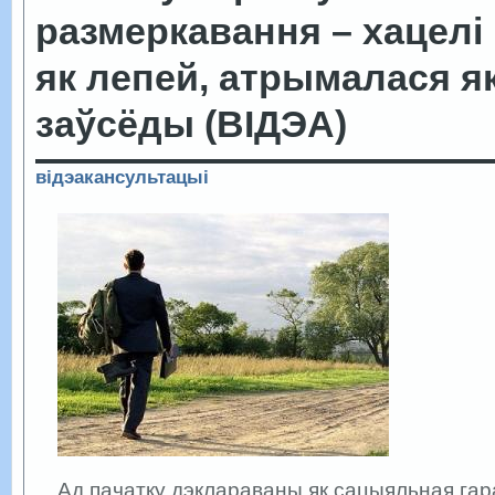
размеркавання – хацелі
як лепей, атрымалася я
заўсёды (ВІДЭА)
відэакансультацыі
Ад пачатку дэклараваны як сацыяльная га