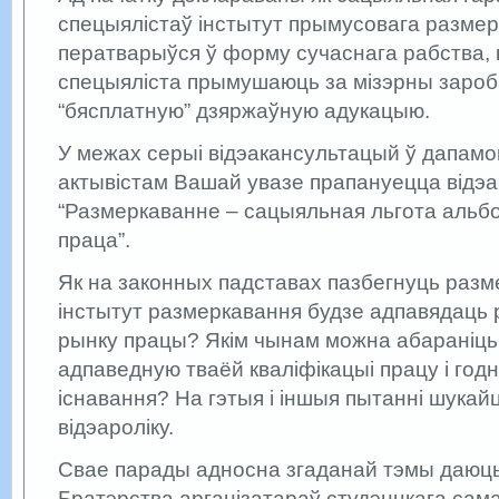
спецыялістаў інстытут прымусовага размер
ператварыўся ў форму сучаснага рабства, 
спецыяліста прымушаюць за мізэрны зароб
“бясплатную” дзяржаўную адукацыю.
У межах серыі відэакансультацый ў дапамо
актывістам Вашай увазе прапануецца відэ
“Размеркаванне – сацыяльная льгота альб
праца”.
Як на законных падставах пазбегнуць разм
інстытут размеркавання будзе адпавядаць 
рынку працы? Якім чынам можна абараніць
адпаведную тваёй кваліфікацыі працу і го
існавання? На гэтыя і іншыя пытанні шукай
відэароліку.
Свае парады адносна згаданай тэмы даюц
Братэрства арганізатараў студэнцкага сам