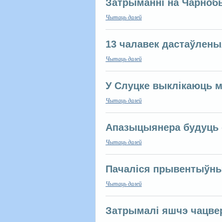
Затрыманні на Чарноб
Чытаць далей
13 чалавек дастаўлен
Чытаць далей
У Слуцке выклікаюць 
Чытаць далей
Апазыцыянера будуць 
Чытаць далей
Пачаліся прывентыўны
Чытаць далей
Затрымалі яшчэ чацве