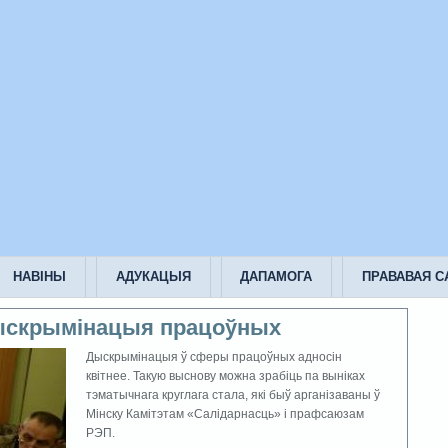
НАВІНЫ
АДУКАЦЫЯ
ДАПАМОГА
ПРАВАВАЯ 
дыскрымінацыя працоўных
Дыскрымінацыя ў сферы працоўных адносін
квітнее. Такую выснову можна зрабіць па выніках
тэматычнага круглага стала, які быў арганізаваны ў
Мінску Камітэтам «Салідарнасць» і прафсаюзам
РЭП.