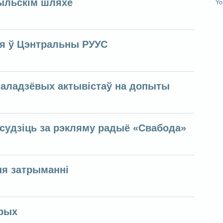
ыльскім шляхе
Yo
ыя ў Цэнтральны РУУС
маладзёвых актывістаў на допыты
судзіць за рэкляму радыё «Свабода»
я затрыманні
рых