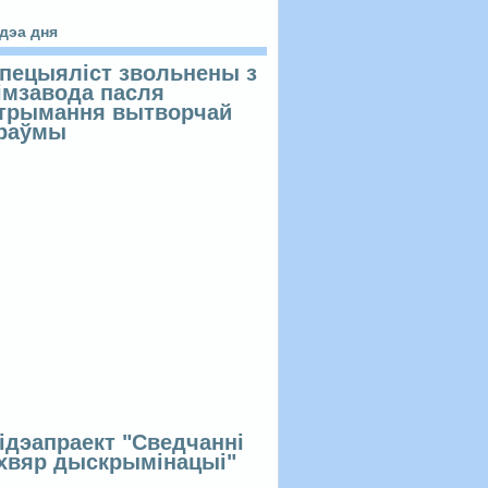
ідэа дня
пецыяліст звольнены з
імзавода пасля
трымання вытворчай
раўмы
ідэапраект "Сведчанні
хвяр дыскрымінацыі"