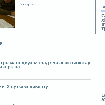
Чытаць далей
В
С
х
а
т
к
затрымалі двух моладзевых актывістаў
Сьпірына
ны 2 суткамі арышту
В
а