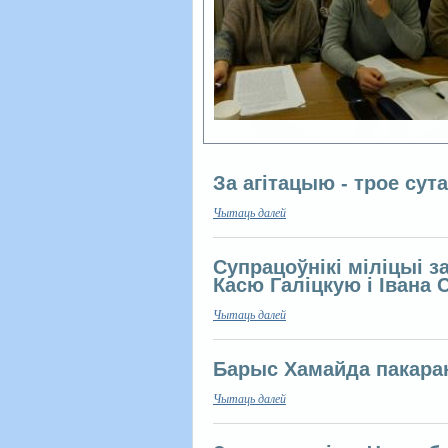
За агітацыю - трое сута
Чытаць далей
Супрацоўнікі міліцыі 
Касю Галіцкую і Івана 
Чытаць далей
Барыс Хамайда пакара
Чытаць далей